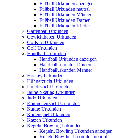
Fußball Urkunden anzeigen
Fußball Urkunden neutral
Fußball Urkunden Männer
Fußball Urkunden Damen
Fußball Urkunden Kinder
Gartenbau Urkunden
Gewichtheben Urkunden
Go-Kart Urkunden
Golf Urkunden
Handball Urkunden
Handball Urkunden anzeigen
Handballurkunden Damen
Handballurkunden Männer
Hockey Urkunden
Hühnerzucht Urkunden
Hundezucht Urkunden
Inline-Skating Urkunden
Judo Urkunden
Kaninchenzucht Urkunden
Karate Urkunden
Kartenspiel Urkunden
Katzen Urkunden
Kegeln, Bowling Urkunden
Kegeln, Bowling Urkunden anzeigen
Kegeln,Bowling Urkunden neutral