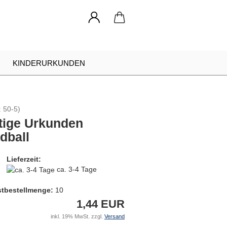
KINDERURKUNDEN
NADELN
URKUNDEN RAHMEN
:
50-5
)
INDIVIDUELLE ANFRAGE
tige Urkunden
dball
Lieferzeit:
ca. 3-4 Tage
tbestellmenge:
10
1,44 EUR
inkl. 19% MwSt. zzgl.
Versand