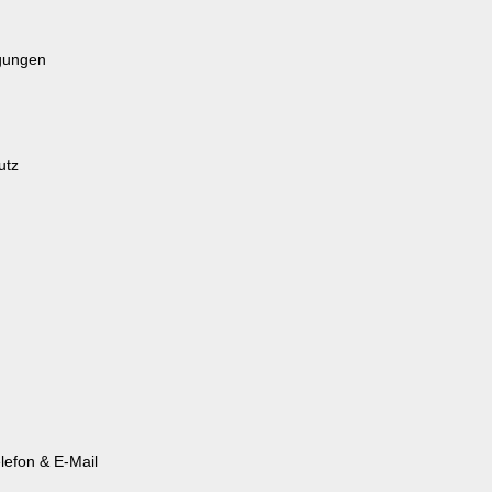
gungen
utz
lefon & E-Mail