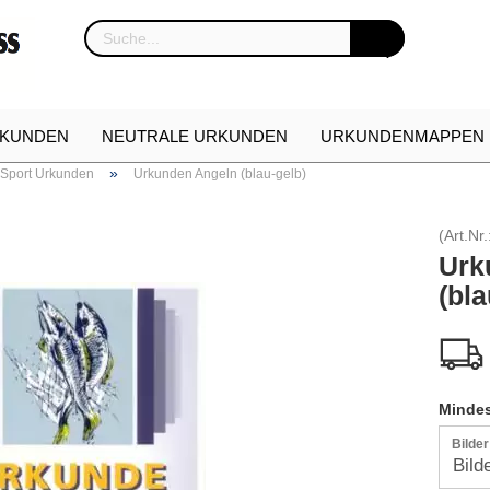
KUNDEN
NEUTRALE URKUNDEN
URKUNDENMAPPEN
»
 Sport Urkunden
Urkunden Angeln (blau-gelb)
NKARTON
URKUNDEN NEUHEITEN
ETUIS FÜR EHREN
(Art.Nr.
Urk
(bla
Mindes
Bilde