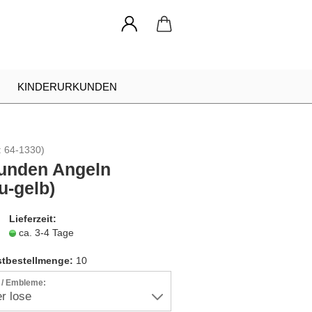
KINDERURKUNDEN
NADELN
URKUNDEN RAHMEN
:
64-1330
)
INDIVIDUELLE ANFRAGE
unden Angeln
u-gelb)
Lieferzeit:
ca. 3-4 Tage
tbestellmenge:
10
r / Embleme: