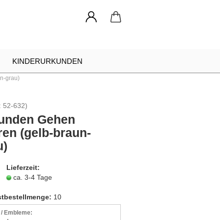
KINDERURKUNDEN
n-grau)
NADELN
URKUNDEN RAHMEN
:
52-632
)
INDIVIDUELLE ANFRAGE
unden Gehen
ren (gelb-braun-
u)
Lieferzeit:
ca. 3-4 Tage
tbestellmenge:
10
r / Embleme: