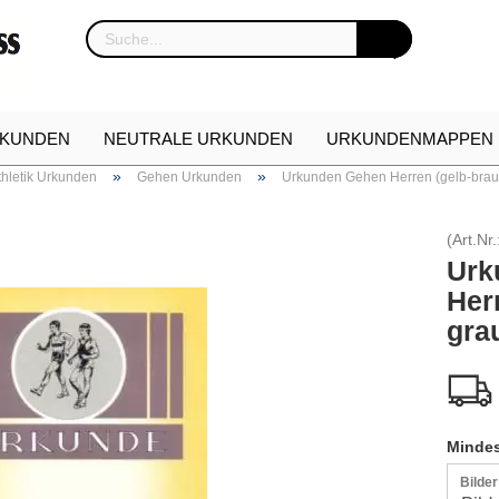
KUNDEN
NEUTRALE URKUNDEN
URKUNDENMAPPEN
»
»
thletik Urkunden
Gehen Urkunden
Urkunden Gehen Herren (gelb-brau
NKARTON
URKUNDEN NEUHEITEN
ETUIS FÜR EHREN
(Art.Nr.
Urk
Her
gra
Mindes
Bilde