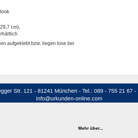
look
 29,7 cm),
hältlich
n aufgeklebt bzw. liegen lose bei
ger Str. 121 - 81241 München - Tel.: 089 - 755 21 67 - 
info@urkunden-online.com
Mehr über...