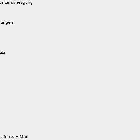
Einzelanfertigung
gungen
utz
lefon & E-Mail