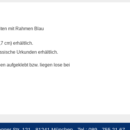
iten mit Rahmen Blau
7 cm) erhältlich.
sische Urkunden erhältlich.
n aufgeklebt bzw. liegen lose bei
ger Str. 121 - 81241 München - Tel.: 089 - 755 21 67 - 