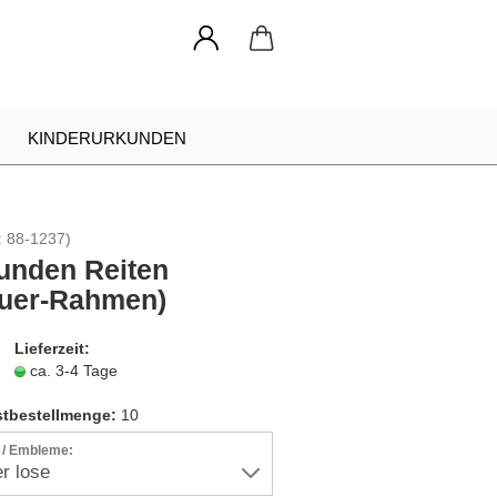
KINDERURKUNDEN
NADELN
URKUNDEN RAHMEN
:
88-1237
)
INDIVIDUELLE ANFRAGE
unden Reiten
auer-Rahmen)
Lieferzeit:
ca. 3-4 Tage
tbestellmenge:
10
r / Embleme: