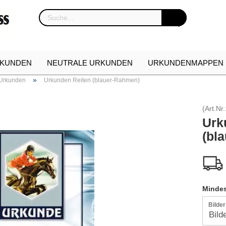
KUNDEN
NEUTRALE URKUNDEN
URKUNDENMAPPEN
»
 Urkunden
Urkunden Reiten (blauer-Rahmen)
NKARTON
URKUNDEN NEUHEITEN
ETUIS FÜR EHREN
(Art.Nr.
Urk
(bl
Mindes
Bilde