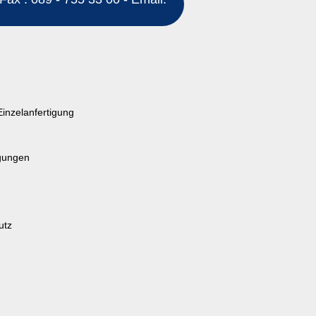
Einzelanfertigung
gungen
utz