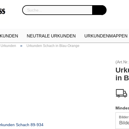
KUNDEN
NEUTRALE URKUNDEN
URKUNDENMAPPEN
»
 Urkunden
Urkunden Schach in Blau-Orange
NKARTON
URKUNDEN NEUHEITEN
ETUIS FÜR EHREN
(Art.Nr.
Urk
in 
Mindes
Bilde