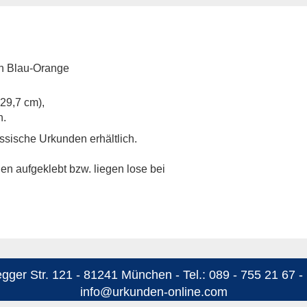
n Blau-Orange
 29,7 cm),
h.
sische Urkunden erhältlich.
n aufgeklebt bzw. liegen lose bei
ger Str. 121 - 81241 München - Tel.: 089 - 755 21 67 - 
info@urkunden-online.com