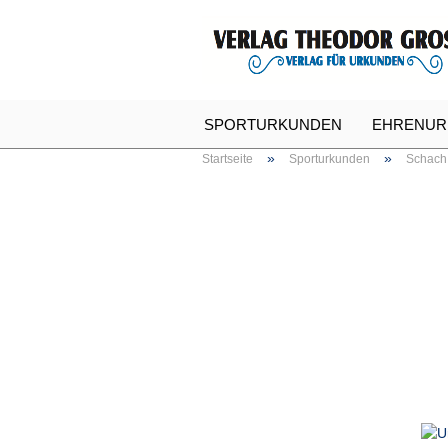
SPORTURKUNDEN
EHRENUR
»
»
Startseite
Sporturkunden
Schach
SPASSURKUNDEN
URKUNDE