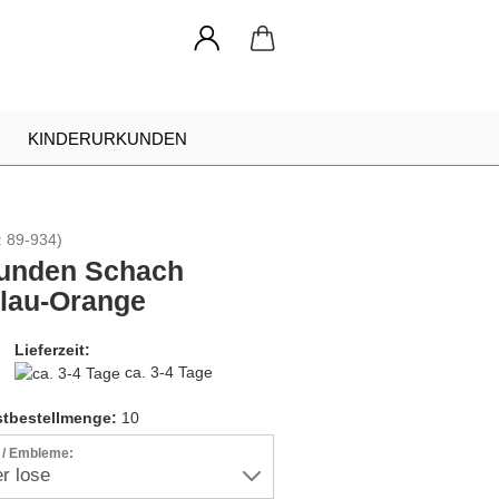
KINDERURKUNDEN
NADELN
URKUNDEN RAHMEN
:
89-934
)
INDIVIDUELLE ANFRAGE
unden Schach
Blau-Orange
Lieferzeit:
ca. 3-4 Tage
tbestellmenge:
10
r / Embleme: