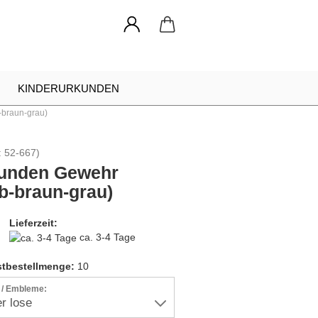
KINDERURKUNDEN
-braun-grau)
NADELN
URKUNDEN RAHMEN
:
52-667
)
INDIVIDUELLE ANFRAGE
unden Gewehr
lb-braun-grau)
Lieferzeit:
ca. 3-4 Tage
tbestellmenge:
10
r / Embleme: