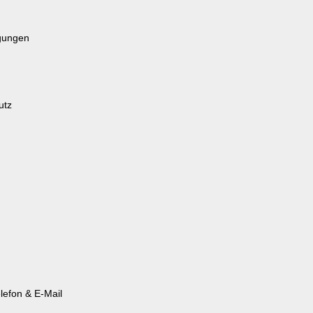
gungen
utz
lefon & E-Mail