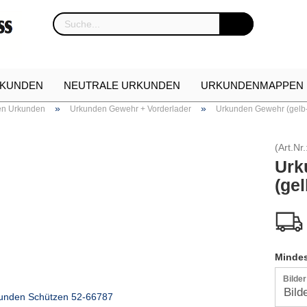
KUNDEN
NEUTRALE URKUNDEN
URKUNDENMAPPEN
»
»
en Urkunden
Urkunden Gewehr + Vorderlader
Urkunden Gewehr (gelb
NKARTON
URKUNDEN NEUHEITEN
ETUIS FÜR EHREN
(Art.Nr.
Urk
(ge
Mindes
Bilde