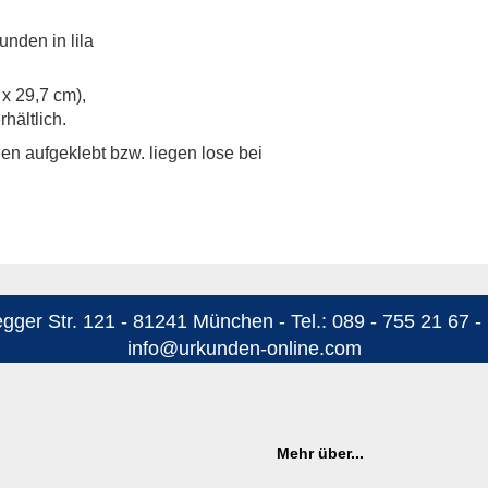
nden in lila
 x 29,7 cm),
hältlich.
n aufgeklebt bzw. liegen lose bei
ger Str. 121 - 81241 München - Tel.: 089 - 755 21 67 - 
info@urkunden-online.com
Mehr über...