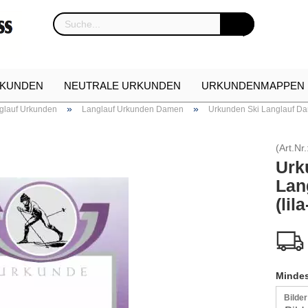
KUNDEN
NEUTRALE URKUNDEN
URKUNDENMAPPEN
»
»
glauf Urkunden
Langlauf Urkunden Damen
Urkunden Ski Langlauf Dam
NKARTON
URKUNDEN NEUHEITEN
ETUIS FÜR EHREN
(Art.Nr.
Urk
Lan
(lil
Mindes
Bilde