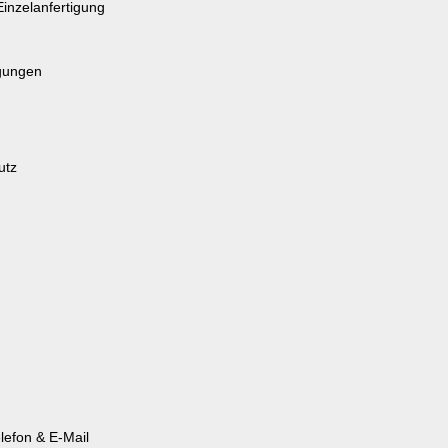
Einzelanfertigung
gungen
utz
lefon & E-Mail