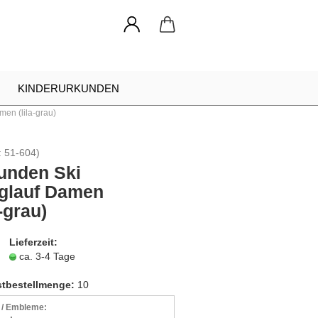
KINDERURKUNDEN
en (lila-grau)
NADELN
URKUNDEN RAHMEN
:
51-604
)
INDIVIDUELLE ANFRAGE
unden Ski
glauf Damen
a-grau)
Lieferzeit:
ca. 3-4 Tage
tbestellmenge:
10
r / Embleme: