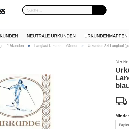
KUNDEN
NEUTRALE URKUNDEN
URKUNDENMAPPEN
»
»
glauf Urkunden
Langlauf Urkunden Männer
Urkunden Ski Langlauf (go
NKARTON
URKUNDEN NEUHEITEN
ETUIS FÜR EHREN
(Art.Nr.
Urk
Lan
blau
Mindes
Papie