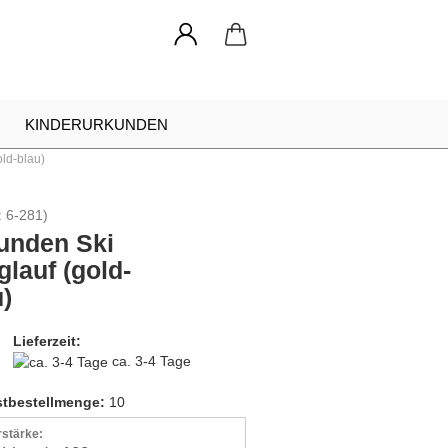
KINDERURKUNDEN
ld-blau)
NADELN
URKUNDEN RAHMEN
:
6-281
)
INDIVIDUELLE ANFRAGE
unden Ski
glauf (gold-
)
Lieferzeit:
ca. 3-4 Tage
tbestellmenge:
10
rstärke: