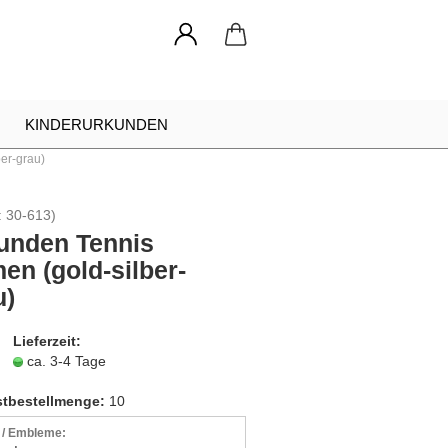
KINDERURKUNDEN
er-grau)
NADELN
URKUNDEN RAHMEN
:
30-613
)
INDIVIDUELLE ANFRAGE
unden Tennis
en (gold-silber-
u)
Lieferzeit:
ca. 3-4 Tage
tbestellmenge:
10
r / Embleme: