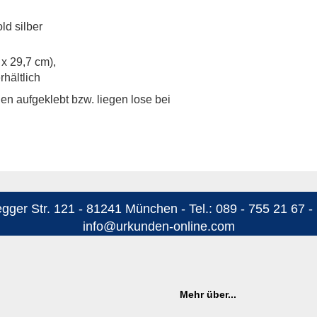
ld silber
 x 29,7 cm),
hältlich
n aufgeklebt bzw. liegen lose bei
ger Str. 121 - 81241 München - Tel.: 089 - 755 21 67 - 
info@urkunden-online.com
Mehr über...