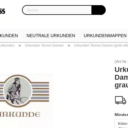
KUNDEN
NEUTRALE URKUNDEN
URKUNDENMAPPEN
»
»
 Urkunden
Urkunden Tennis Damen
Urkunden Tennis Damen (gold-silb
NKARTON
URKUNDEN NEUHEITEN
ETUIS FÜR EHREN
(Art.Nr.
Urk
Dam
gra
Mindes
Bilde