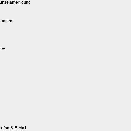
Einzelanfertigung
gungen
utz
lefon & E-Mail